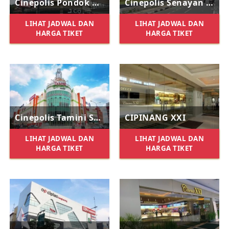
Cinepolis Pondok Kelapa Town Square
Cinepolis Senayan Park
LIHAT JADWAL DAN
LIHAT JADWAL DAN
HARGA TIKET
HARGA TIKET
Cinepolis Tamini Square
CIPINANG XXI
LIHAT JADWAL DAN
LIHAT JADWAL DAN
HARGA TIKET
HARGA TIKET