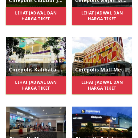
Cinepolis Cibubur Junction
Cinepolis Gajah Mada Plaza
LIHAT JADWAL DAN
LIHAT JADWAL DAN
HARGA TIKET
HARGA TIKET
Cinepolis Kalibata City Square
Cinepolis Mall Metro Kebayoran
LIHAT JADWAL DAN
LIHAT JADWAL DAN
HARGA TIKET
HARGA TIKET