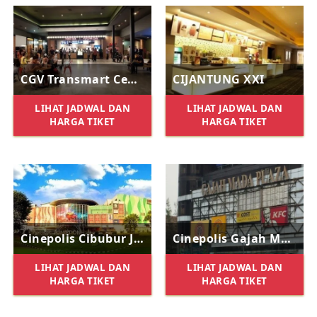
CGV Transmart Cempaka Putih
CIJANTUNG XXI
LIHAT JADWAL DAN
LIHAT JADWAL DAN
HARGA TIKET
HARGA TIKET
Cinepolis Cibubur Junction
Cinepolis Gajah Mada Plaza
LIHAT JADWAL DAN
LIHAT JADWAL DAN
HARGA TIKET
HARGA TIKET