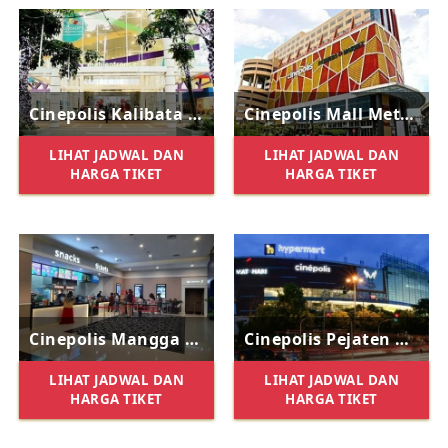
Cinepolis Kalibata City Square
Cinepolis Mall Metro Kebayoran
LIHAT JADWAL DAN
LIHAT JADWAL DAN
HARGA TIKET
HARGA TIKET
Cinepolis Mangga Dua Square
Cinepolis Pejaten Village
LIHAT JADWAL DAN
LIHAT JADWAL DAN
HARGA TIKET
HARGA TIKET