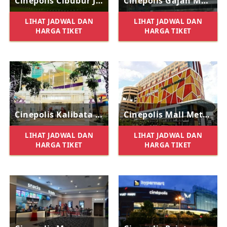
Cinepolis Cibubur Junction
Cinepolis Gajah Mada Plaza
LIHAT JADWAL DAN
LIHAT JADWAL DAN
HARGA TIKET
HARGA TIKET
Cinepolis Kalibata City Square
Cinepolis Mall Metro Kebayoran
LIHAT JADWAL DAN
LIHAT JADWAL DAN
HARGA TIKET
HARGA TIKET