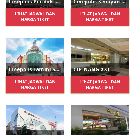
Cinepolis Pondok Kelapa Town Square
Cinepolis Senayan Park
LIHAT JADWAL DAN
LIHAT JADWAL DAN
HARGA TIKET
HARGA TIKET
Cinepolis Tamini Square
CIPINANG XXI
LIHAT JADWAL DAN
LIHAT JADWAL DAN
HARGA TIKET
HARGA TIKET